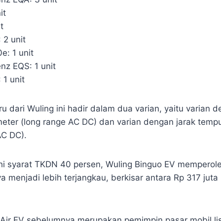
it
t
 2 unit
e: 1 unit
z EQS: 1 unit
 1 unit
aru dari Wuling ini hadir dalam dua varian, yaitu varian 
eter (long range AC DC) dan varian dengan jarak tempu
AC DC).
 syarat TKDN 40 persen, Wuling Binguo EV memperoleh
 menjadi lebih terjangkau, berkisar antara Rp 317 juta
Air EV sebelumnya merupakan pemimpin pasar mobil lis