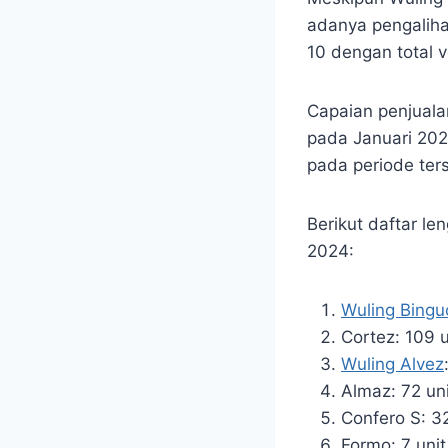
adanya pengaliha
10 dengan total v
Capaian penjuala
pada Januari 202
pada periode ter
Berikut daftar le
2024:
Wuling Bingu
Cortez: 109 u
Wuling Alvez
Almaz: 72 uni
Confero S: 32
Formo: 7 unit