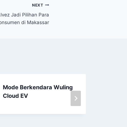
NEXT
lvez Jadi Pilihan Para
onsumen di Makassar
Mode Berkendara Wuling
Harga 
Cloud EV
EV Mula