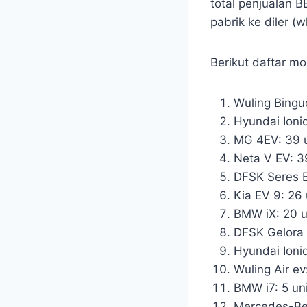
total penjualan B
pabrik ke diler (
Berikut daftar mob
Wuling Binguo
Hyundai Ioniq
MG 4EV: 39 u
Neta V EV: 3
DFSK Seres E
Kia EV 9: 26 
BMW iX: 20 un
DFSK Gelora E
Hyundai Ioniq
Wuling Air ev
BMW i7: 5 uni
Mercedes-Be