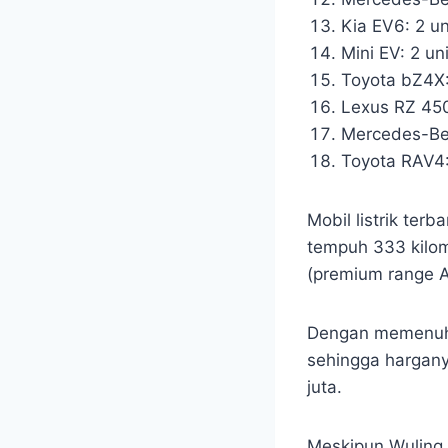
Kia EV6: 2 un
Mini EV: 2 uni
Toyota bZ4X:
Lexus RZ 450
Mercedes-Ben
Toyota RAV4:
Mobil listrik terb
tempuh 333 kilom
(premium range 
Dengan memenuhi
sehingga harganya
juta.
Meskipun Wuling 