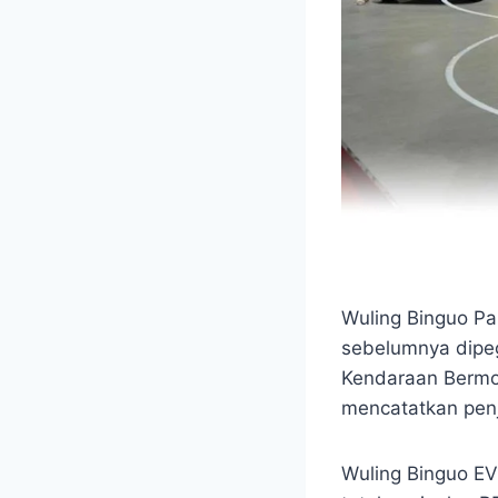
Wuling Binguo Pal
sebelumnya dipeg
Kendaraan Bermo
mencatatkan penj
Wuling Binguo EV