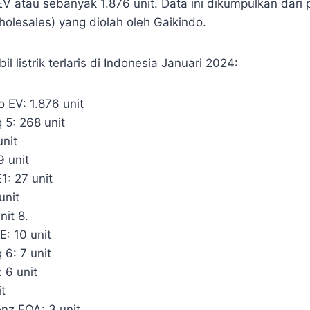
EV atau sebanyak 1.876 unit. Data ini dikumpulkan dari 
wholesales) yang diolah oleh Gaikindo.
il listrik terlaris di Indonesia Januari 2024:
 EV: 1.876 unit
 5: 268 unit
nit
9 unit
1: 27 unit
unit
it 8.
: 10 unit
 6: 7 unit
: 6 unit
t
nz EQA: 3 unit