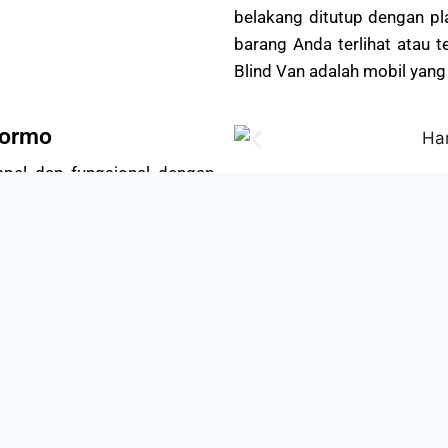
belakang ditutup dengan pla
barang Anda terlihat atau 
Blind Van adalah mobil yang 
Formo
mpel dan fungsional dengan
Mobil ini tidak memiliki jam
arang digunakan. Kursi mobil
lebih mudah dibersihkan dan
yang cocok untuk Anda yang
Wuling Formo adalah mobil 
Mobil ini menggunakan mesi