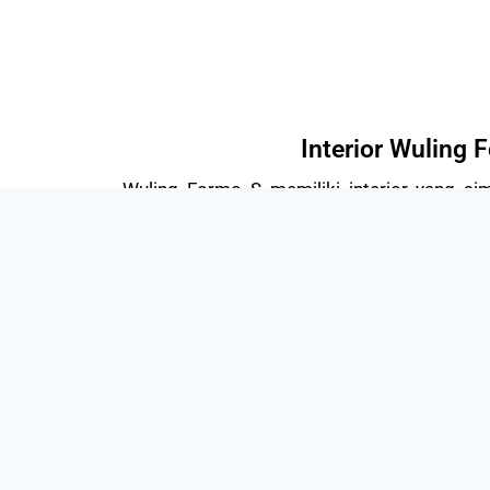
Interior Wuling 
Wuling Formo S memiliki interior yang si
basis dari Wuling Confero versi termurah. 
digital dan layar LCD pada dashboard yang j
ini menggunakan bahan yang berbeda yang 
tahan lama. Wuling Formo S adalah mobil 
mengutamakan efisiensi dan kenyamanan.