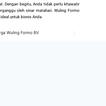
t. Dengan begitu, Anda tidak perlu khawatir
terganggu oleh sinar matahari. Wuling Formo
ideal untuk bisnis Anda.
Performa
yang memiliki mesin yang tangguh dan irit.
n 4 silinder segaris i-VVT dengan kapasitas