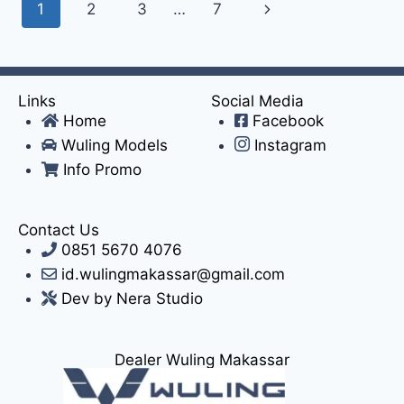
1
2
3
…
7
Links
Social Media
Home
Facebook
Wuling Models
Instagram
Info Promo
Contact Us
0851 5670 4076
id.wulingmakassar@gmail.com
Dev by Nera Studio
Dealer Wuling Makassar