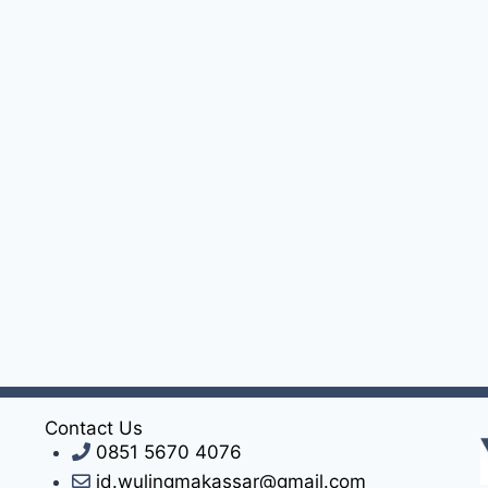
Contact Us
0851 5670 4076
id.wulingmakassar@gmail.com