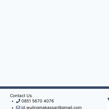
Contact Us
0851 5670 4076
id.wulingmakassar@gmail.com